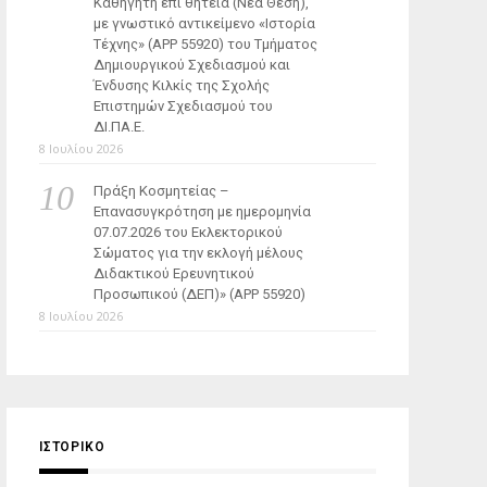
Καθηγητή επί θητεία (Νέα Θέση),
με γνωστικό αντικείμενο «Ιστορία
Τέχνης» (ΑΡΡ 55920) του Τμήματος
Δημιουργικού Σχεδιασμού και
Ένδυσης Κιλκίς της Σχολής
Επιστημών Σχεδιασμού του
ΔΙ.ΠΑ.Ε.
8 Ιουλίου 2026
Πράξη Κοσμητείας –
Επανασυγκρότηση με ημερομηνία
07.07.2026 του Εκλεκτορικού
Σώματος για την εκλογή μέλους
Διδακτικού Ερευνητικού
Προσωπικού (ΔΕΠ)» (APP 55920)
8 Ιουλίου 2026
ΙΣΤΟΡΙΚΌ