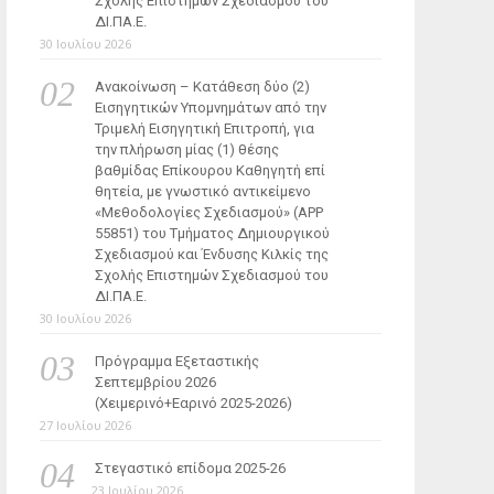
Σχολής Επιστημών Σχεδιασμού του
ΔΙ.ΠΑ.Ε.
30 Ιουλίου 2026
Ανακοίνωση – Κατάθεση δύο (2)
Εισηγητικών Υπομνημάτων από την
Τριμελή Εισηγητική Επιτροπή, για
την πλήρωση μίας (1) θέσης
βαθμίδας Επίκουρου Καθηγητή επί
θητεία, με γνωστικό αντικείμενο
«Μεθοδολογίες Σχεδιασμού» (ΑΡΡ
55851) του Τμήματος Δημιουργικού
Σχεδιασμού και Ένδυσης Κιλκίς της
Σχολής Επιστημών Σχεδιασμού του
ΔΙ.ΠΑ.Ε.
30 Ιουλίου 2026
Πρόγραμμα Εξεταστικής
Σεπτεμβρίου 2026
(Χειμερινό+Εαρινό 2025-2026)
27 Ιουλίου 2026
Στεγαστικό επίδομα 2025-26
23 Ιουλίου 2026