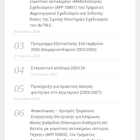
γνωστικό αντικείμενο «Μεθοδολογίες
Σχεδιασμού» (ΑΡΡ 55851) του Τμήματος
Δημιουργικού Σχεδιασμού και Ένδυσης
Κιλκίς της Σχολής Επιστημών Σχεδιασμού
του ΔΙ.ΠΑ.Ε.
30 Ιουλίου 2026
Πρόγραμμα Εξεταστικής Σεπτεμβρίου
2026 (Χειμερινό+Εαρινό 2025-2026)
27 Ιουλίου 2026
Στεγαστικό επίδομα 2025-26
23 Ιουλίου 2026
Προκήρυξη για πρακτική άσκηση
φοιτητών στο εξωτερικό (2026-2027)
20 Ιουλίου 2026
Ανακοίνωση – Ορισμός Τριμελούς
Εισηγητικής Επιτροπής για πλήρωση
θέσης βαθμίδας Επίκουρου Καθηγητή επί
θητεία, με γνωστικό αντικείμενο «Ιστορία
Τέχνης» (ΑΡΡ 55920), του Τμήματος